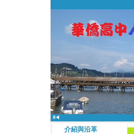
⏸
◀
介紹與沿革