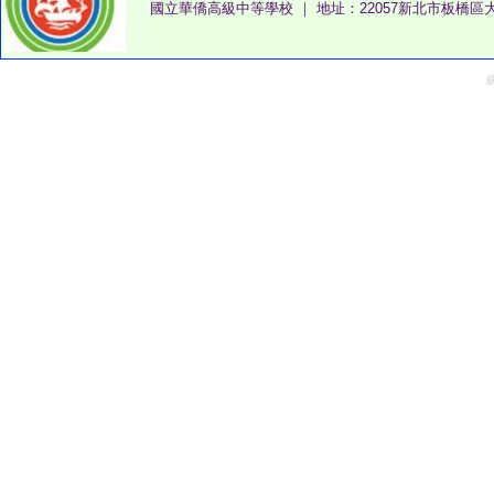
國立華僑高級中等學校 ｜ 地址：22057新北市板橋區大觀路一段32