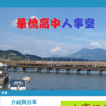
⏸
◀
介紹與沿革