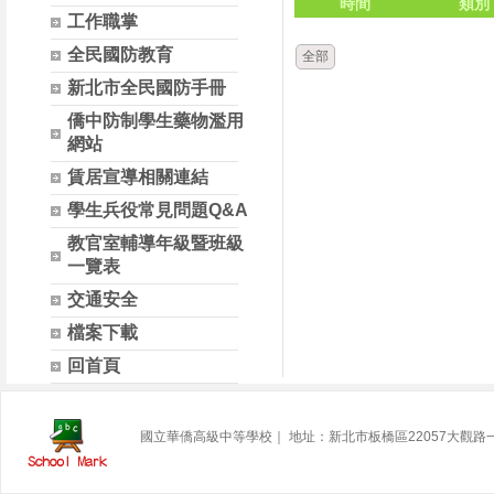
時間
類別
工作職掌
全民國防教育
全部
新北市全民國防手冊
僑中防制學生藥物濫用
網站
賃居宣導相關連結
學生兵役常見問題Q&A
教官室輔導年級暨班級
一覽表
交通安全
檔案下載
回首頁
國立華僑高級中等學校｜ 地址：新北市板橋區22057大觀路一段32號 