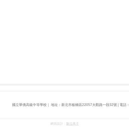
國立華僑高級中等學校｜ 地址：新北市板橋區22057大觀路一段32號 | 電話： (02
網頁設計：
數位果子