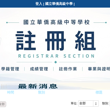
登入
國立華僑高級中學
|
|
時間
類別
標題
單位:
類別:
全部