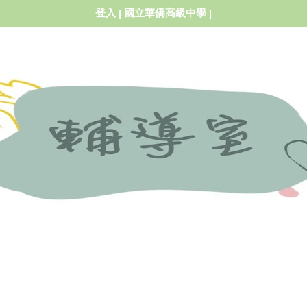
登入
國立華僑高級中學
|
|