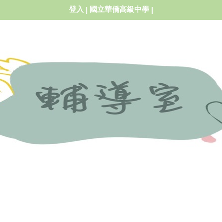
登入
國立華僑高級中學
|
|