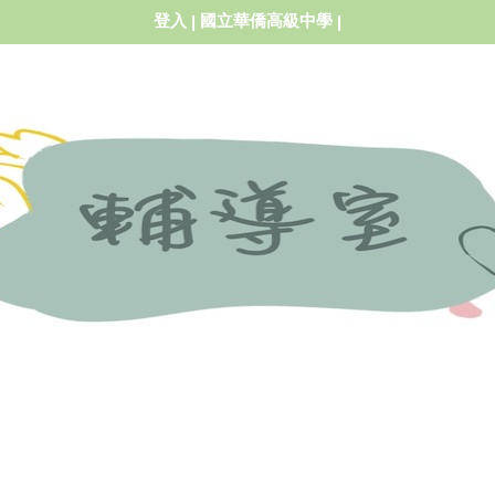
登入
國立華僑高級中學
|
|