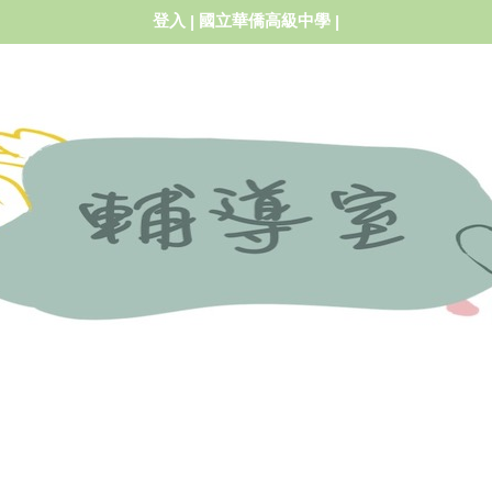
登入
國立華僑高級中學
|
|