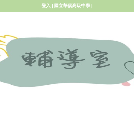
登入
國立華僑高級中學
|
|